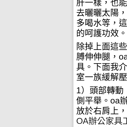
肝一樣，也
去曬曬太陽
多喝水等，這
的呵護功效
除掉上面這
膊伸伸腿，o
具。下面我
室一族緩解
1）頭部轉動
側平舉。oa
放於右肩上
OA辦公家具