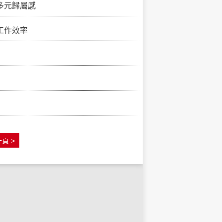
多元歸屬感
工作效率
頁 >