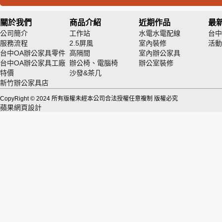
關於我們
商品介紹
近期作品
最
公司簡介
工作站
水電水電配線
台中
服務流程
2.5屏風
室內裝修
活動
台中OA辦公家具零件
高隔間
室內辦公家具
台中OA辦公家具工廠
辦公椅、電腦椅
辦公室裝修
特價
沙發&茶几
新竹辦公家具店
CopyRight © 2024 所有版權未經本公司合法授權任意複制 版權必究
蘋果網頁設計